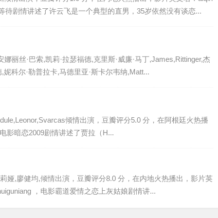
影爱情呼叫等待剧情讲述了许云飞是一个典型的直男，35岁依然没有谈恋...
丝·巴索,凯莉·拉瑟福德,克里斯·威廉·马丁,James,Rittinger,杰
妮科尔·勒普拉卡,马德里亚·斯卡尔韦纳,Matt...
andule,Leonor,Svarcas倾情出演，豆瓣评分5.0 分，在阿根廷火热播
 ，电影暗恋2009剧情讲述了贾拉（H...
娅,廖健均,倾情出演，豆瓣评分8.0 分，在内地火热播出，影片英
hanghuiguniang ，电影霸道爱情之恋上灰姑娘剧情讲...