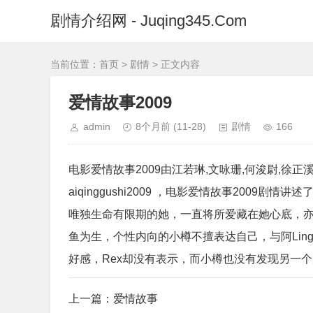
剧情介绍网 - Juqing345.Com
当前位置：
首页
>
剧情
> 正文内容
爱情故事2009
admin
8个月前
(11-28)
剧情
166
电影爱情故事2009由江若琳,文咏珊,何浚尉,徐正
aiqinggushi2009 ，电影爱情故事2009
唯独生命有限期的她，一直将所爱藏在她心底，亦
鱼为生，个性内向的小樽不擅表达自己，与阿Lin
好感，Rex却没有表示，而小樽也没有发现另一
上一篇：
爱情故事