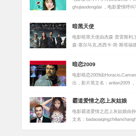
ghujiaodengdai ，电
暗黑天使
电影暗黑天使由杰森·普雷斯利,安娜丽
森·塞尔马克,杰西卡-简·斯塔福德,
暗恋2009
电影暗恋2009由Horacio,Cam
出，影片英文名：anlian2009
霸道爱情之恋上灰姑娘
电影霸道爱情之恋上灰姑娘由孙莉
文名：badaoaiqingzhilians