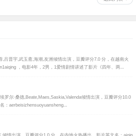
,吕晋宇,武玉斋,海潮,友洲倾情出演，豆瓣评分7.0 分，在越南火
n1aiqing ，电影4年，2男，1爱情剧情讲述了影片《四年、两...
德,Beate,Maes,Saskia,Valenda倾情出演，豆瓣评分10.0
eisizhensuoyuansheng...
倾情出演，豆瓣评分1.0 分，在内地火热播出，影片英文名：aiqin