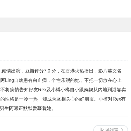
溪,倾情出演，豆瓣评分7.0 分，在香港火热播出，影片英文名：
剧情讲述了阿Ling自幼患有白血病，个性乐观的她，不把一切放在心上，
不将病情告知好友Rex及小樽小樽自小跟妈妈从内地到港靠卖
g的性格是一冷一热，却成为互相关心的好朋友。小樽对Rex有
个男生阿曦正默默爱慕着她。
返回列表