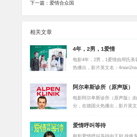
下一篇：
爱情合众国
相关文章
4年，2男，1爱情
电影4年，2男，1爱情由邓氏美蓉
热播出，影片英文名：4nian2na
阿尔卑斯诊所（原声版）
电影阿尔卑斯诊所（原声版）由埃罗尔·桑
分，在德国火热播出，影片英文名：aerb
爱情呼叫等待
电影爱情呼叫等待由王尉,徐申东,