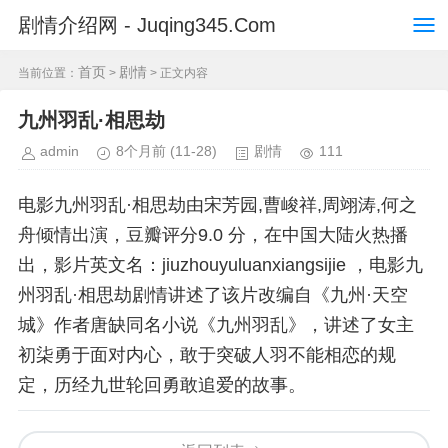
剧情介绍网 - Juqing345.Com
首页
剧情
当前位置：
>
> 正文内容
九州羽乱·相思劫
admin
8个月前
(11-28)
剧情
111
电影九州羽乱·相思劫由宋芳园,曹峻祥,周翊涛,何之
舟倾情出演，豆瓣评分9.0 分，在中国大陆火热播
出，影片英文名：jiuzhouyuluanxiangsijie ，电影九
州羽乱·相思劫剧情讲述了该片改编自《九州·天空
城》作者唐缺同名小说《九州羽乱》，讲述了女主
初柒勇于面对内心，敢于突破人羽不能相恋的规
定，历经九世轮回勇敢追爱的故事。