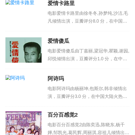
爱情卡路里
了洋溢着青春浪漫气息的哈佛大学校...
电影爱情卡路里由徐冬冬,孙梦纯,沙洁,毛
凡倾情出演，豆瓣评分8.0 分，在中国大
陆火热播出，影片英文名：aiqingkaluli ，
电影爱情卡路里剧情讲述了本片讲述了富
爱情傻瓜
二代吴嘉豪为追求大学同学关淑颖，...
电影爱情傻瓜由丁嘉丽,梁冠华,瞿颖,谢园,
邱悦倾情出演，豆瓣评分1.0 分，在中国
大陆火热播出，影片英文名：aiqingshag
ua ，电影爱情傻瓜剧情讲述了故事发生
阿诗玛
在陕北农村某地。翠儿（邱悦 饰）不...
电影阿诗玛由杨丽坤,包斯尔,韩非倾情出
演，豆瓣评分3.0 分，在中国大陆火热播
出，影片英文名：ashima ，电影阿诗玛
剧情讲述了 在一个名叫阿着底的所
百分百感觉2
在，美丽的撒尼族姑娘阿诗玛（杨丽坤
电影百分百感觉2由陈奕迅,陈晓东,杨千
饰）心灵手...
嬅,邹凯光,葛民辉,周丽淇,容祖儿倾情出