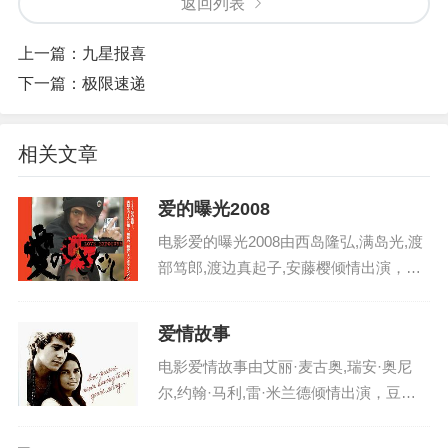
返回列表
上一篇：
九星报喜
下一篇：
极限速递
相关文章
爱的曝光2008
电影爱的曝光2008由西岛隆弘,满岛光,渡
部笃郎,渡边真起子,安藤樱倾情出演，豆
瓣评分1.0 分，在日本火热播出，影片英
文名：aidepuguang2008 ，电影爱的曝光
爱情故事
2008剧情讲述了高中生角田...
电影爱情故事由艾丽·麦古奥,瑞安·奥尼
尔,约翰·马利,雷·米兰德倾情出演，豆瓣
评分2.0 分，在美国火热播出，影片英文
名：aiqinggushi ，电影爱情故事剧情讲述