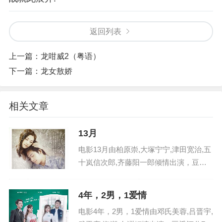
返回列表
上一篇：
龙咁威2（粤语）
下一篇：
龙女敖娇
相关文章
13月
电影13月由柏原崇,大塚宁宁,津田宽治,五
十岚信次郎,齐藤阳一郎倾情出演，豆瓣
评分1.0 分，在日本火热播出，影片英文
名：13yue ，电影13月剧情讲述了12年前
4年，2男，1爱情
佑（柏原崇 饰）爱上了前辈的女友唯子...
电影4年，2男，1爱情由邓氏美蓉,吕晋宇,