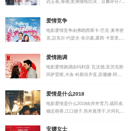
武玉斋,海潮,友洲倾情出演，豆瓣评分7.0
分，在越南火热播出，影片英文名：4nia
n2nan1aiqing ，电影4年，2男，1爱情剧
爱情竞争
情讲述了影片《四年、两...
电影爱情竞争由弗朗西斯卡·巴克·麦考密
克,迈克尔·约瑟夫·奈尔森,露西·卡普里,霍
尔登·史密斯,伊洛克·安又古,蕾拉·库什曼,
劳拉·多曼,菲比·弗兰奇,斯蒂芬妮·洪,约翰·
爱情跑调
M·约翰逊,乔·科马拉,维多...
电影爱情跑调由玛利亚·瓦沃德,亚历克斯·
冈萨雷斯,卡洛·科斯坦齐亚,苏珊娜·阿巴
图纳·戈麦斯,Eva,Ugarte,伊格纳西奥·蒙特
斯,‎伊丽莎白·‎‎卡萨诺瓦斯‎,Artur,Busquets,
爱情是什么2018
罗杰...
电影爱情是什么2018由岸井雪乃,成田凌,
穗志萌香,江口德子,筒井真理子,片冈礼子,
若叶龙也,深川麻衣倾情出演，豆瓣评分1
0.0 分，在日本火热播出，影片英文名：a
安娜女士