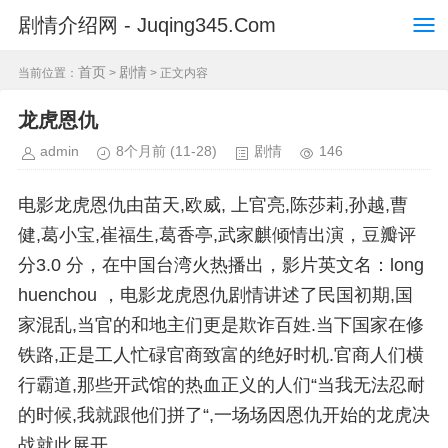
剧情介绍网 - Juqing345.Com
首页
剧情
当前位置：
>
> 正文内容
龙虎恩仇
admin
8个月前
(11-28)
剧情
146
电影龙虎恩仇由苗天,欧威, 上官亮,陈莎莉,孙越,曹
健,葛小宝,崔福生,葛香亭,武家麒倾情出演，豆瓣评
分3.0 分，在中国台湾火热播出，影片英文名：long
huenchou ，电影龙虎恩仇剧情讲述了民国初期,国
家混乱,当官的和地主们更是欺诈百姓.当下国家在修
铁路,正是工人忙碌官商致富的绝好时机.官商人们横
行霸道,那些开武馆的热血正义的人们“当我无法忍耐
的时候,我就跟他们拼了“,一场场因恩仇开始的龙虎决
战就此展开.