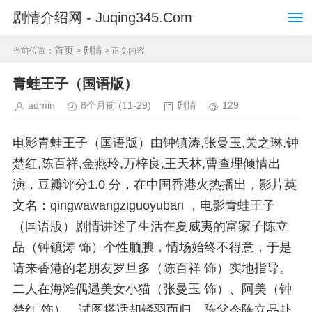
剧情介绍网 - Juqing345.Com
首页
剧情
当前位置：
>
> 正文内容
青蛙王子（国语版）
admin
8个月前
(11-29)
剧情
129
电影青蛙王子（国语版）由钟镇涛,张曼玉,关之琳,钟
楚红,陈百祥,金燕玲,万梓良,王天林,曹查理倾情出
演，豆瓣评分1.0 分，在中国香港火热播出，影片英
文名：qingwawangziguoyuban ，电影青蛙王子
（国语版）剧情讲述了生活在夏威夷的富家子陈立
品（钟镇涛 饰）个性腼腆，情场始终不得意，于是
请来香港的老朋友罗旦多（陈百祥 饰）实地指导。
二人在海滩偶遇美女小猫（张曼玉 饰）、阿美（钟
楚红 饰），试图搭话却铩羽而归。陈父令陈立品赴