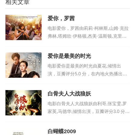
相关文章
爱你，罗茜
电影爱你，罗茜由莉莉·柯林斯,山姆·克拉
弗林,塔姆欣·伊格顿,杰美·温斯顿,克里斯
蒂安·库克,阿特·帕金森,马里昂·奥德怀尔
倾情出演，豆瓣评分4.0 分，在德国 / 英
爱你是最美的时光
国火热播出，影片英文名：aini...
电影爱你是最美的时光由夏花,倾情出
演，豆瓣评分5.0 分，在内地火热播出，
影片英文名：ainishizuimeideshiguang ，
电影爱你是最美的时光剧情讲述了咖啡师
白骨夫人大战狼妖
阿东在古镇偶遇躲避相亲的卉子...
电影白骨夫人大战狼妖由利哥,张宝雯,罗
家英,马德华,倾情出演，豆瓣评分3.0 分，
在内地火热播出，影片英文名：baigufure
ndazhanlangyao ，电影白骨夫人大战狼
白蝴蝶2009
妖剧情讲述了夜灵真的觉...