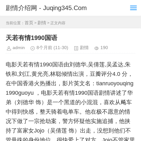
剧情介绍网 - Juqing345.Com
首页
剧情
当前位置：
>
> 正文内容
天若有情1990国语
admin
8个月前
(11-30)
剧情
190
电影天若有情1990国语由刘德华,吴倩莲,吴孟达,朱
铁和,刘江,黄光亮,林聪倾情出演，豆瓣评分4.0 分，
在中国香港火热播出，影片英文名：tianruoyouqing
1990guoyu ，电影天若有情1990国语剧情讲述了华
弟（刘德华 饰）是一个黑道的小混混，喜欢从飚车
中得到快感，整天骑着电单车。他在极不愿意的情
况下做了一宗抢劫案，警方怀疑他实施追捕，他挟
持了富家女Jojo（吴倩莲 饰）出走，没想到他们不
管悬殊的身份地位，很快爱上了对方。Jojo不管家里