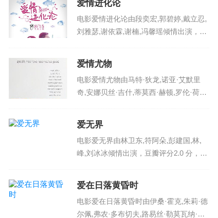
爱情进化论
述了该剧讲述了一个女孩与三个...
电影爱情进化论由段奕宏,郭碧婷,戴立忍,
刘雅瑟,谢依霖,谢楠,冯馨瑶倾情出演，豆
瓣评分1.0 分，在中国大陆火热播出，影
片英文名：aiqingjinhualun1 ，电影爱情进
爱情尤物
化论剧情讲述了正值适婚年...
电影爱情尤物由马特·狄龙,诺亚·艾默里
奇,安娜贝丝·吉什,蒂莫西·赫顿,罗伦·荷莉,
罗茜·欧唐内,娜塔莉·波特曼,米拉·索维诺,
迈克尔·拉帕波特,乌玛·瑟曼,玛莎·普林顿
爱无界
倾情出演，豆瓣评分10.0 分...
电影爱无界由林卫东,符阿朵,彭建国,林,
峰,刘冰冰倾情出演，豆瓣评分2.0 分，在
中国大陆火热播出，影片英文名：aiwujie
，电影爱无界剧情讲述了 台法合作电
爱在日落黄昏时
影。讲述一对法国男女在异地台湾旅游结
电影爱在日落黄昏时由伊桑·霍克,朱莉·德
识...
尔佩,弗农·多布切夫,路易丝·勒莫瓦纳·托