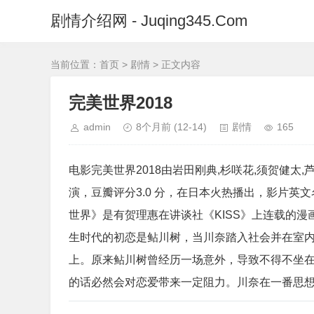
剧情介绍网 - Juqing345.Com
当前位置：
首页
>
剧情
> 正文内容
完美世界2018
admin
8个月前
(12-14)
剧情
165
电影完美世界2018由岩田刚典,杉咲花,须贺健太,
演，豆瓣评分3.0 分，在日本火热播出，影片英文名：w
世界》是有贺理惠在讲谈社《KISS》上连载的
生时代的初恋是鲇川树，当川奈踏入社会并在室
上。原来鲇川树曾经历一场意外，导致不得不坐
的话必然会对恋爱带来一定阻力。川奈在一番思