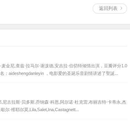
返回列表
麦金尼,查兹·拉马尔·谢泼德,安吉拉·伯切特倾情出演，豆瓣评分1.0
deshengdanleyin ，电影爱的圣诞乐音剧情讲述了聖誕...
尼古拉斯·贝多斯,乔纳森·科恩,阿尔诺·杜克雷,布丽吉特·卡蒂永,杰
莫,Lila,Salet,Ina,Castagnett...