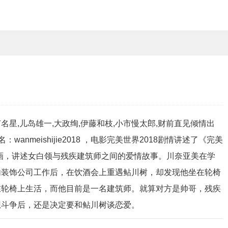
芦名星,儿岛雄一,大政绚,伊藤和枝,小市慢太郎,财前直见倾情出
anmeishijie2018 ，电影完美世界2018剧情讲述了《完美
漫画，讲述女白领与残疾建筑师之间的爱情故事。川奈亚美在学
内装饰公司工作后，在饮酒会上重遇鲇川树，却发现他坐在轮椅
在轮椅上生活，而他目前是一名建筑师。就算对方是帅哥，残疾
想斗争后，还是决定要和鲇川树谈恋爱。