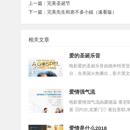
上一篇：
完美圣诞节
下一篇：
完美先生和差不多小姐（速看版）
相关文章
爱的圣诞乐音
电影爱的圣诞乐音由德米特里亚·
分，在美国火热播出，影片英文名：ai
爱情强气流
电影爱情强气流由露德温·塞尼耶,
基·贝约尔,克莱门汀·塞拉里耶,米歇尔·维耶尔
爱情是什么2018