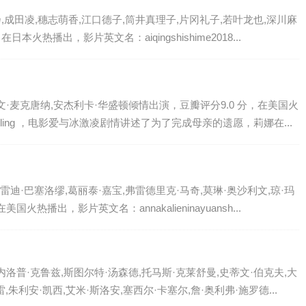
,成田凌,穗志萌香,江口德子,筒井真理子,片冈礼子,若叶龙也,深川麻
本火热播出，影片英文名：aiqingshishime2018...
文·麦克唐纳,安杰利卡·华盛顿倾情出演，豆瓣评分9.0 分，在美国火
gjiling ，电影爱与冰激凌剧情讲述了为了完成母亲的遗愿，莉娜在...
雷迪·巴塞洛缪,葛丽泰·嘉宝,弗雷德里克·马奇,莫琳·奥沙利文,琼·玛
火热播出，影片英文名：annakalieninayuansh...
洛普·克鲁兹,斯图尔特·汤森德,托马斯·克莱舒曼,史蒂文·伯克夫,大
,朱利安·凯西,艾米·斯洛安,塞西尔·卡塞尔,詹·奥利弗·施罗德...