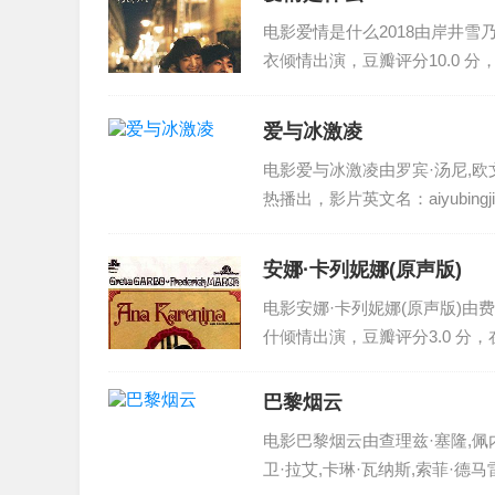
电影爱情是什么2018由岸井雪乃
衣倾情出演，豆瓣评分10.0 分，在日
爱与冰激凌
电影爱与冰激凌由罗宾·汤尼,欧
热播出，影片英文名：aiyubin
安娜·卡列妮娜(原声版)
电影安娜·卡列妮娜(原声版)由费
什倾情出演，豆瓣评分3.0 分，在美国
巴黎烟云
电影巴黎烟云由查理兹·塞隆,佩内
卫·拉艾,卡琳·瓦纳斯,索菲·德马雷