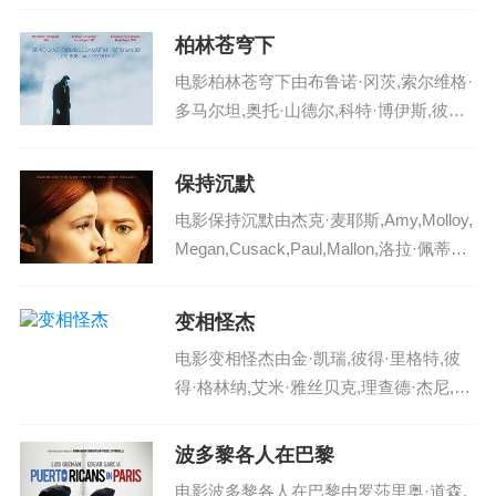
克莱恩,奥菲利亚·拉维邦德倾情出演，豆
瓣评分4.0 分，在美国火热播出，影片英
柏林苍穹下
文名：aiqingwuxianqian...
电影柏林苍穹下由布鲁诺·冈茨,索尔维格·
多马尔坦,奥托·山德尔,科特·博伊斯,彼得·
法尔克倾情出演，豆瓣评分4.0 分，在西
德 / 法国火热播出，影片英文名：bailinca
保持沉默
ngqiongxia ，电...
电影保持沉默由杰克·麦耶斯,Amy,Molloy,
Megan,Cusack,Paul,Mallon,洛拉·佩蒂克
鲁,黑兹尔·杜普,安东尼·鲍伊,约什·费南,玛
克辛·皮克,Kerri,Quinn,斯图尔...
变相怪杰
电影变相怪杰由金·凯瑞,彼得·里格特,彼
得·格林纳,艾米·雅丝贝克,理查德·杰尼,Or
estes,Matacena,蒂姆·巴格来,南茜·费什,J
ohnny,Williams,雷格·E·凯蒂,Jim,D...
波多黎各人在巴黎
电影波多黎各人在巴黎由罗莎里奥·道森,