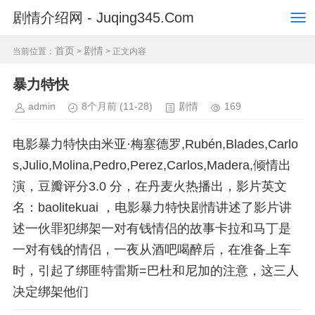
剧情介绍网 - Juqing345.Com
首页
剧情
当前位置：
>
> 正文内容
暴力特快
admin
8个月前
(11-28)
剧情
169
电影暴力特快由米亚·梅塞德罗,Rubén,Blades,Carlo
s,Julio,Molina,Pedro,Perez,Carlos,Madera,倾情出
演，豆瓣评分3.0 分，在丹麦火热播出，影片英文
名：baolitekuai ，电影暴力特快剧情讲述了影片讲
述一伙罪犯绑架一对有钱情侣的故事卡拉和马丁是
一对有钱的情侣，一夜从酒吧喝醉后，在准备上车
时，引起了绑匪特雷斯=巴杜和尼加的注意，这三人
决定绑架他们