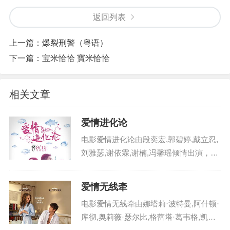
返回列表
上一篇：
爆裂刑警（粤语）
下一篇：
宝米恰恰 寶米恰恰
相关文章
爱情进化论
电影爱情进化论由段奕宏,郭碧婷,戴立忍,
刘雅瑟,谢依霖,谢楠,冯馨瑶倾情出演，豆
瓣评分1.0 分，在中国大陆火热播出，影
片英文名：aiqingjinhualun1 ，电影爱情进
爱情无线牵
化论剧情讲述了正值适婚年...
电影爱情无线牵由娜塔莉·波特曼,阿什顿·
库彻,奥莉薇·瑟尔比,格蕾塔·葛韦格,凯文·