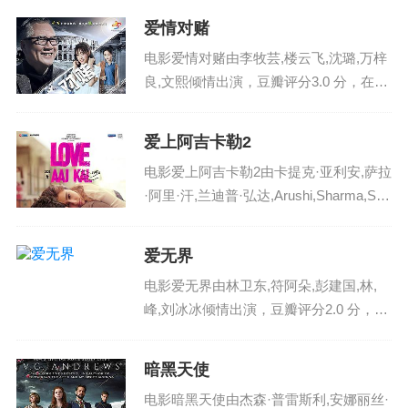
爱情对赌
电影爱情对赌由李牧芸,楼云飞,沈璐,万梓
良,文熙倾情出演，豆瓣评分3.0 分，在内
地火热播出，影片英文名：aiqingduidu ，
电影爱情对赌剧情讲述了方力（楼云飞
爱上阿吉卡勒2
饰）和其父方子良（万梓良 饰）因...
电影爱上阿吉卡勒2由卡提克·亚利安,萨拉
·阿里·汗,兰迪普·弘达,Arushi,Sharma,Sid
dharth,Shaw,Guneet,Singh,Sodhi,Eesh,Vi
pin,Katyal,R...
爱无界
电影爱无界由林卫东,符阿朵,彭建国,林,
峰,刘冰冰倾情出演，豆瓣评分2.0 分，在
中国大陆火热播出，影片英文名：aiwujie
，电影爱无界剧情讲述了 台法合作电
暗黑天使
影。讲述一对法国男女在异地台湾旅游结
电影暗黑天使由杰森·普雷斯利,安娜丽丝·
识...