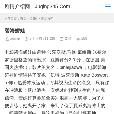
剧情介绍网 - Juqing345.Com
首页
剧情
当前位置：
>
> 正文内容
碧海娇娃
admin
8个月前
(11-28)
剧情
158
电影碧海娇娃由凯特·波茨沃斯,马修·戴维斯,米歇尔·
罗德里格兹倾情出演，豆瓣评分2.0 分，在德国,美
国火热播出，影片英文名：bihaijiaowa ，电影碧海
娇娃剧情讲述了安妮（凯特·波茨沃斯 Kate Boswort
h 饰）热爱冲浪运动，将其视为生命的意义，只有踩
在冲浪板上跃出浪尖，安妮才能找到人生的方向和
信仰。安妮打算参加全美冲浪高手大奖赛，为了方
便训练，她离开了家，来到了位于夏威夷海滩上的
一间简陋木屋中，将这里视为自己的训练基地。