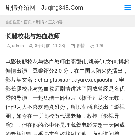
剧情介绍网 - Juqing345.Com
首页
剧情
当前位置：
>
> 正文内容
长腿校花与热血教师
admin
8个月前
(11-28)
剧情
126
电影长腿校花与热血教师由高郡伟,姚美伊,文倩,博超
倾情出演，豆瓣评分2.0 分，在中国大陆火热播出，
影片英文名：changtuixiaohuayurexuejiaoshi ，电
影长腿校花与热血教师剧情讲述了阿成曾经是名优
秀的导演，一起凭借一部短片《裙子》获奖无数，
但他为人不喜欢趋炎附势，所以渐渐地淡出了影视
圈，如今在一所高校做代课老师，教授《影视导
演》，但在他的心中还是埋藏着电影梦想一天阿成
的老相识制片禹亮来学校找到了他，向他询问档