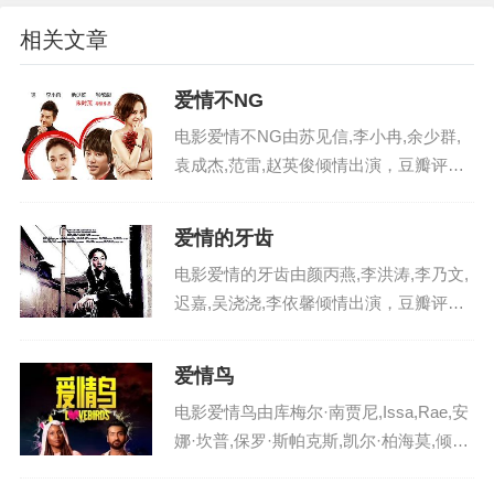
相关文章
爱情不NG
电影爱情不NG由苏见信,李小冉,余少群,
袁成杰,范雷,赵英俊倾情出演，豆瓣评分
1.0 分，在内地火热播出，影片英文名：a
iqingbung ，电影爱情不NG剧情讲述了风
爱情的牙齿
头正劲的影帝郑直（信饰）受邀出演...
电影爱情的牙齿由颜丙燕,李洪涛,李乃文,
迟嘉,吴浇浇,李依馨倾情出演，豆瓣评分
3.0 分，在中国大陆火热播出，影片英文
名：aiqingdeyachi ，电影爱情的牙齿剧
爱情鸟
情讲述了几十年以来，钱叶红（颜丙...
电影爱情鸟由库梅尔·南贾尼,Issa,Rae,安
娜·坎普,保罗·斯帕克斯,凯尔·柏海莫,倾情
出演，豆瓣评分8.0 分，在美国火热播